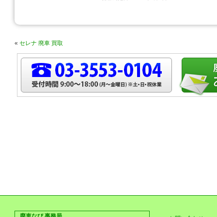
«
セレナ 廃車 買取
廃車なび 事務局