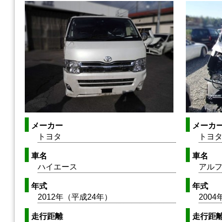
メーカー
メーカ
トヨタ
トヨ
車名
車名
ハイエース
アル
年式
年式
2012年（平成24年）
200
走行距離
走行距