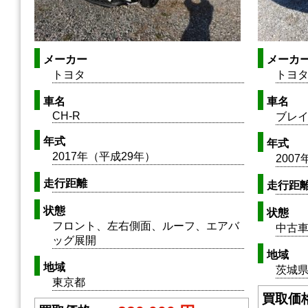
メーカー
メーカ
トヨタ
トヨ
車名
車名
CH-R
ブレ
年式
年式
2017年（平成29年）
200
走行距離
走行距
状態
状態
フロント、左右側面、ルーフ、エアバ
中古車
ッグ展開
地域
地域
茨城
東京都
買取価