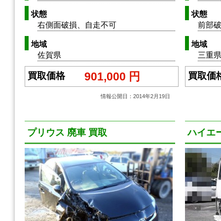
状態
状態
右側面破損、自走不可
前部
地域
地域
佐賀県
三重
901,000 円
買取価格
買取価
情報公開日：2014年2月19日
プリウス 廃車 買取
ハイエー