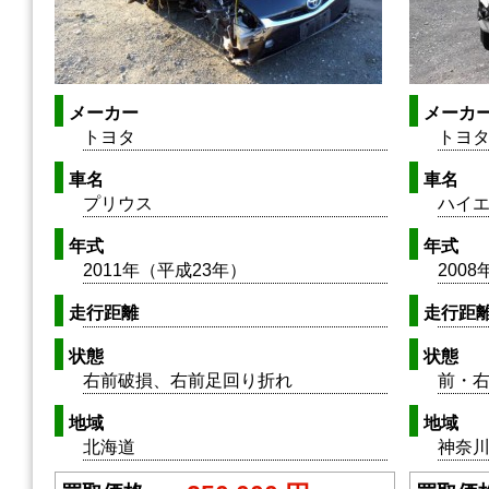
メーカー
メーカ
トヨタ
トヨ
車名
車名
プリウス
ハイ
年式
年式
2011年（平成23年）
200
走行距離
走行距
状態
状態
右前破損、右前足回り折れ
前・
地域
地域
北海道
神奈