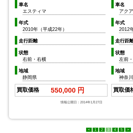
車名
車名
エスティマ
アク
年式
年式
2010年（平成22年）
201
走行距離
走行距
状態
状態
右前・右横
左前
地域
地域
静岡県
神奈
550,000 円
買取価格
買取価
情報公開日：2014年1月27日
<
1
2
3
4
5
>