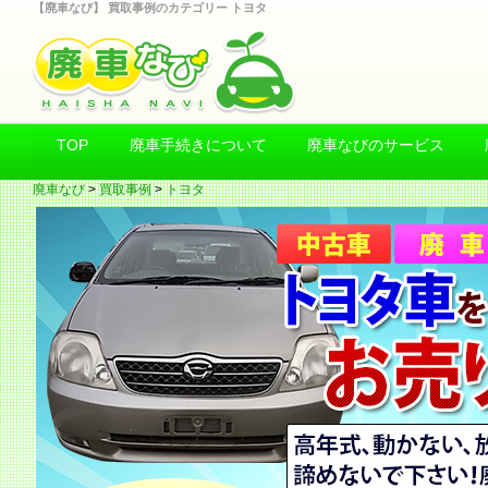
【廃車なび】 買取事例のカテゴリー トヨタ
TOP
廃車手続きについて
廃車なびのサービス
廃車なび
>
買取事例
>
トヨタ