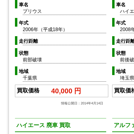
車名
車名
プリウス
ハイ
年式
年式
2006年（平成18年）
200
走行距離
走行距
状態
状態
前部破壊
前後
地域
地域
千葉県
埼玉
40,000 円
買取価格
買取価
情報公開日：2014年4月14日
ハイエース 廃車 買取
アルファ