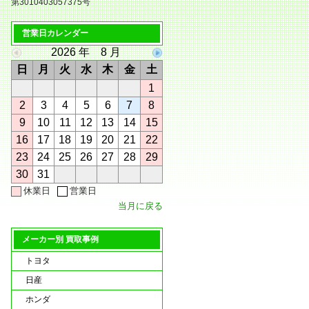
第3010403057375号
営業日カレンダー
2026 年 8 月
日
月
火
水
木
金
土
1
2
3
4
5
6
7
8
9
10
11
12
13
14
15
16
17
18
19
20
21
22
23
24
25
26
27
28
29
30
31
休業日
営業日
当月に戻る
メーカー別 買取事例
トヨタ
日産
ホンダ