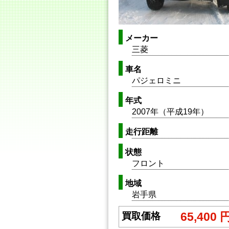
メーカー
三菱
車名
パジェロミニ
年式
2007年（平成19年）
走行距離
状態
フロント
地域
岩手県
65,400 
買取価格