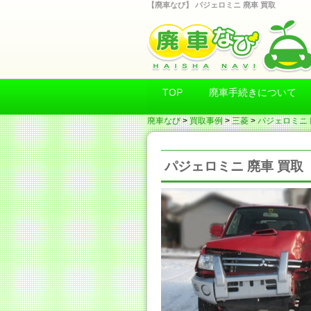
【廃車なび】 パジェロミニ 廃車 買取
TOP
廃車手続きについて
廃車なび
>
買取事例
>
三菱
>
パジェロミニ 
パジェロミニ 廃車 買取