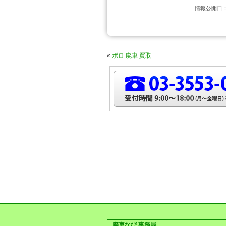
情報公開日：2
«
ポロ 廃車 買取
廃車なび 事務局