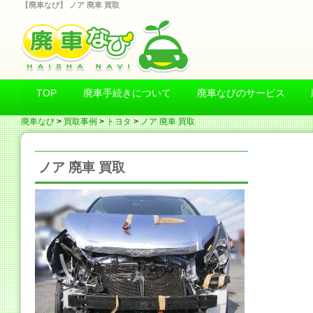
【廃車なび】 ノア 廃車 買取
TOP
廃車手続きについて
廃車なびのサービス
廃車なび
>
買取事例
>
トヨタ
>
ノア 廃車 買取
ノア 廃車 買取