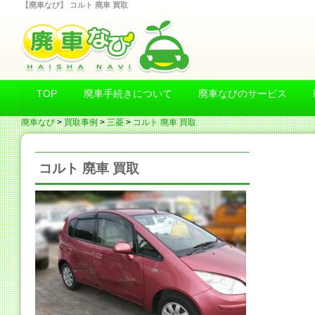
【廃車なび】 コルト 廃車 買取
TOP
廃車手続きについて
廃車なびのサービス
廃車なび
>
買取事例
>
三菱
>
コルト 廃車 買取
コルト 廃車 買取