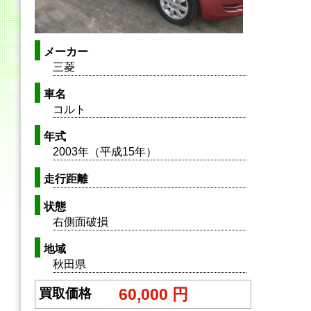
メーカー
三菱
車名
コルト
年式
2003年（平成15年）
走行距離
状態
右側面破損
地域
秋田県
60,000 円
買取価格