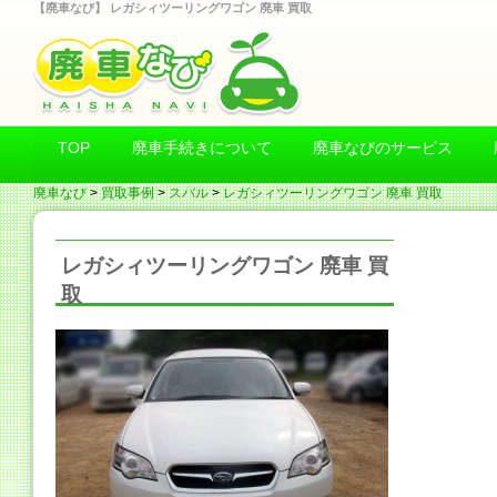
【廃車なび】 レガシィツーリングワゴン 廃車 買取
TOP
廃車手続きについて
廃車なびのサービス
廃車なび
>
買取事例
>
スバル
>
レガシィツーリングワゴン 廃車 買取
レガシィツーリングワゴン 廃車 買
取