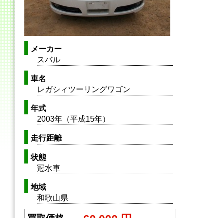
メーカー
スバル
車名
レガシィツーリングワゴン
年式
2003年（平成15年）
走行距離
状態
冠水車
地域
和歌山県