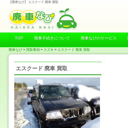
【廃車なび】 エスクード 廃車 買取
TOP
廃車手続きについて
廃車なびのサービス
廃車なび
>
買取事例
>
スズキ
>
エスクード 廃車 買取
エスクード 廃車 買取