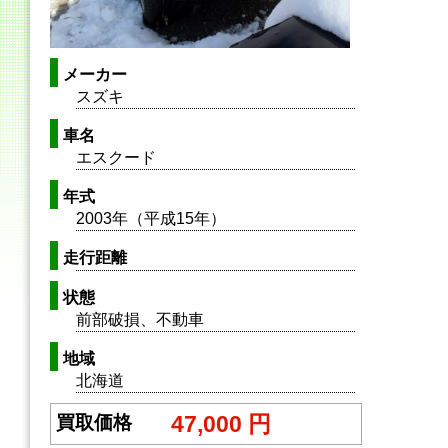
メーカー
スズキ
車名
エスクード
年式
2003年（平成15年）
走行距離
状態
前部破損、不動車
地域
北海道
47,000 円
買取価格