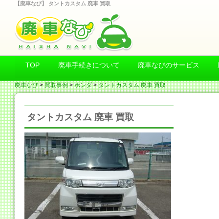
【廃車なび】 タントカスタム 廃車 買取
TOP
廃車手続きについて
廃車なびのサービス
廃車なび
>
買取事例
>
ホンダ
>
タントカスタム 廃車 買取
タントカスタム 廃車 買取