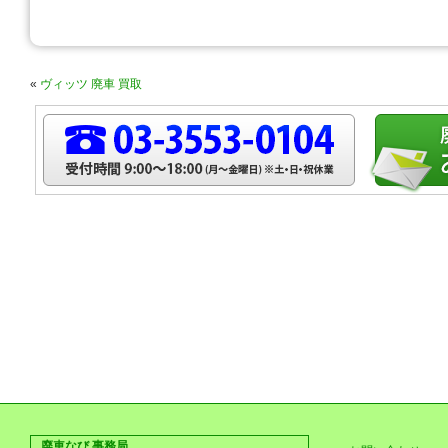
«
ヴィッツ 廃車 買取
廃車なび 事務局