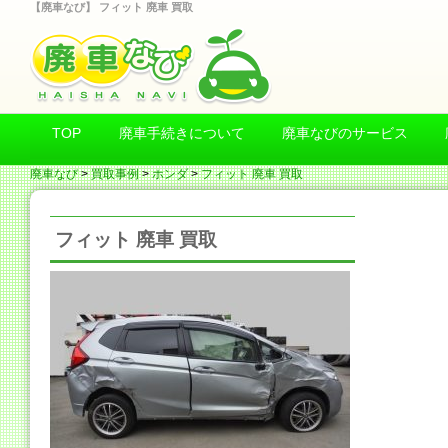
【廃車なび】 フィット 廃車 買取
TOP
廃車手続きについて
廃車なびのサービス
廃車なび
>
買取事例
>
ホンダ
>
フィット 廃車 買取
フィット 廃車 買取